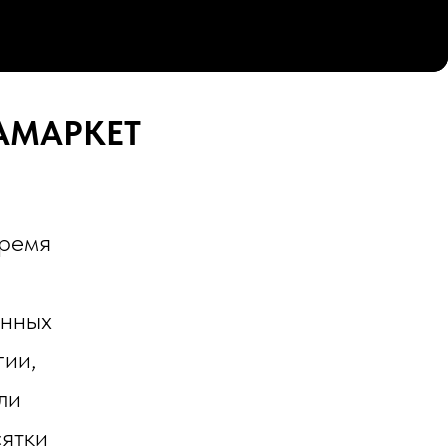
АМАРКЕТ
время
енных
гии,
ли
сятки