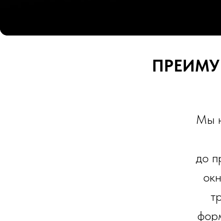
ПРЕИМУ
Мы н
до п
окн
т
форм